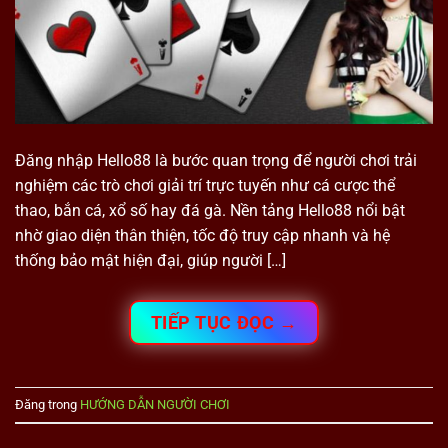
Đăng nhập Hello88 là bước quan trọng để người chơi trải
nghiệm các trò chơi giải trí trực tuyến như cá cược thể
thao, bắn cá, xổ số hay đá gà. Nền tảng Hello88 nổi bật
nhờ giao diện thân thiện, tốc độ truy cập nhanh và hệ
thống bảo mật hiện đại, giúp người […]
TIẾP TỤC ĐỌC
→
Đăng trong
HƯỚNG DẪN NGƯỜI CHƠI