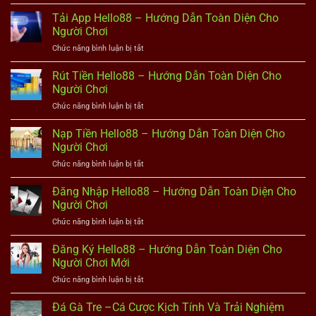
Nổ
Hũ
Tải App Hello88 – Hướng Dẫn Toàn Diện Cho
Natra
Người Chơi
–
ở
Chức năng bình luận bị tắt
Giải
Tải
Trí
App
Rút Tiền Hello88 – Hướng Dẫn Toàn Diện Cho
Hấp
Hello88
Dẫn
Người Chơi
–
Và
ở
Chức năng bình luận bị tắt
Hướng
Cơ
Rút
Dẫn
Hội
Tiền
Nạp Tiền Hello88 – Hướng Dẫn Toàn Diện Cho
Toàn
Trúng
Hello88
Diện
Người Chơi
Lớn
–
Cho
ở
Chức năng bình luận bị tắt
Hướng
Người
Nạp
Dẫn
Chơi
Tiền
Đăng Nhập Hello88 – Hướng Dẫn Toàn Diện Cho
Toàn
Hello88
Diện
Người Chơi
–
Cho
ở
Chức năng bình luận bị tắt
Hướng
Người
Đăng
Dẫn
Chơi
Nhập
Đăng Ký Hello88 – Hướng Dẫn Toàn Diện Cho
Toàn
Hello88
Diện
Người Chơi Mới
–
Cho
ở
Chức năng bình luận bị tắt
Hướng
Người
Đăng
Dẫn
Chơi
Ký
Đá Gà Tre –Cá Cược Kịch Tính Và Trải Nghiệm
Toàn
Hello88