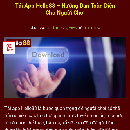
Tải App Hello88 – Hướng Dẫn Toàn Diện
Cho Người Chơi
ĐĂNG VÀO
THÁNG 12 2, 2025
BỞI
AUTH58W
02
Th12
Tải app Hello88 là bước quan trọng để người chơi có thể
trải nghiệm các trò chơi giải trí trực tuyến mọi lúc, mọi nơi,
từ cá cược thể thao, bắn cá, xổ số cho đến đá gà. Ứng