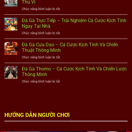
Diện
Thú Vị
–
Cho
ở
Chức năng bình luận bị tắt
Hướng
Người
Đá
Dẫn
Chơi
Gà
Đá Gà Trực Tiếp – Trải Nghiệm Cá Cược Kịch Tính
Toàn
Tre
Diện
Ngay Tại Nhà
–
Cho
ở
Chức năng bình luận bị tắt
Cá
Người
Đá
Cược
Chơi
Gà
Đá Gà Cựa Dao – Cá Cược Kịch Tính Và Chiến
Kịch
Mới
Trực
Tính
Thuật Thông Minh
Tiếp
Và
ở
Chức năng bình luận bị tắt
–
Trải
Đá
Trải
Nghiệm
Gà
Đá Gà Thomo – Cá Cược Kịch Tính Và Chiến Lược
Nghiệm
Thú
Cựa
Cá
Thông Minh
Vị
Dao
Cược
ở
Chức năng bình luận bị tắt
–
Kịch
Đá
Cá
Tính
Gà
Cược
Ngay
Thomo
Kịch
Tại
–
Tính
Nhà
Cá
Và
Cược
Chiến
HƯỚNG DẪN NGƯỜI CHƠI
Kịch
Thuật
Tính
Thông
Và
Minh
Chiến