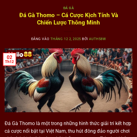
ĐÁ GÀ
Đá Gà Thomo – Cá Cược Kịch Tính Và
Chiến Lược Thông Minh
ĐĂNG VÀO
THÁNG 12 2, 2025
BỞI
AUTH58W
02
Th12
Đá Gà Thomo là một trong những hình thức giải trí kết hợp
cá cược nổi bật tại Việt Nam, thu hút đông đảo người chơi