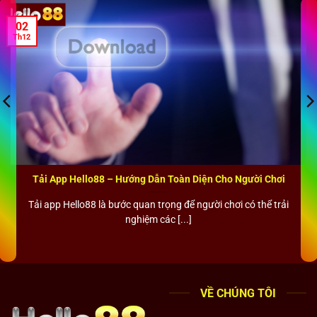
Lược
Thông
02
Minh
Th12
Tải App Hello88 – Hướng Dẫn Toàn Diện Cho Người Chơi
Tải app Hello88 là bước quan trọng để người chơi có thể trải
nghiệm các [...]
VỀ CHÚNG TÔI