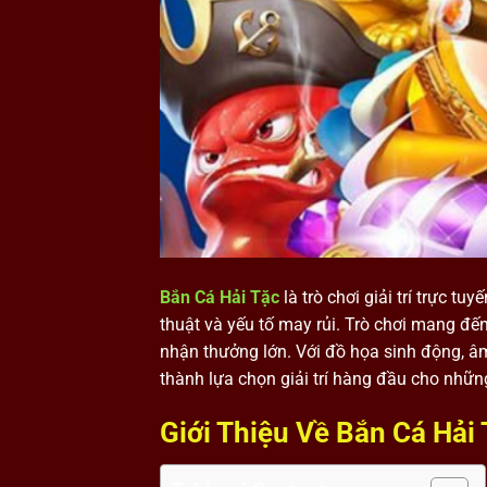
Bắn Cá Hải Tặc
là trò chơi giải trí trực t
thuật và yếu tố may rủi. Trò chơi mang đến 
nhận thưởng lớn. Với đồ họa sinh động, â
thành lựa chọn giải trí hàng đầu cho nhữn
Giới Thiệu Về Bắn Cá Hải