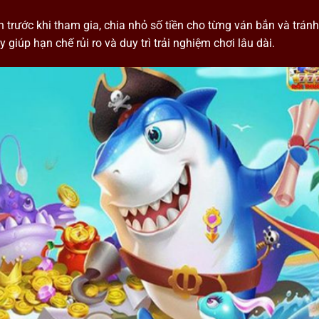
 trước khi tham gia, chia nhỏ số tiền cho từng ván bắn và tránh
giúp hạn chế rủi ro và duy trì trải nghiệm chơi lâu dài.