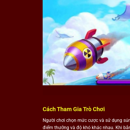
Cách Tham Gia Trò Chơi
Người chơi chọn mức cược và sử dụng súng 
điểm thưởng và độ khó khác nhau. Khi bắn