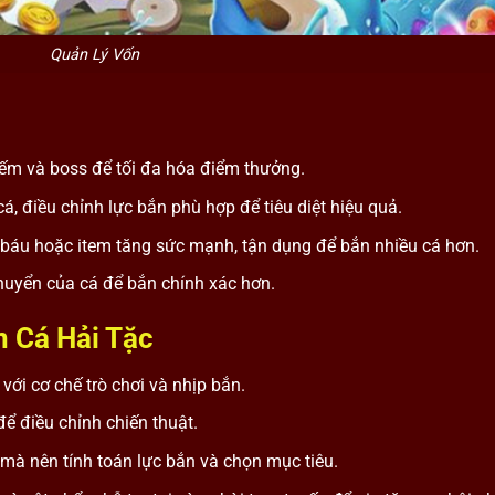
Quản Lý Vốn
iếm và boss để tối đa hóa điểm thưởng.
á, điều chỉnh lực bắn phù hợp để tiêu diệt hiệu quả.
 báu hoặc item tăng sức mạnh, tận dụng để bắn nhiều cá hơn.
uyển của cá để bắn chính xác hơn.
n Cá Hải Tặc
ới cơ chế trò chơi và nhịp bắn.
để điều chỉnh chiến thuật.
mà nên tính toán lực bắn và chọn mục tiêu.