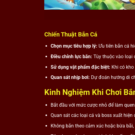
Chiến Thuật Bắn Cá
Chọn mục tiêu hợp lý:
Ưu tiên bắn cá h
Điều chỉnh lực bắn:
Tùy thuộc vào loại c
Sử dụng vật phẩm đặc biệt:
Khi có kho
Quan sát nhịp bơi:
Dự đoán hướng di ch
Kinh Nghiệm Khi Chơi Bắ
Bắt đầu với mức cược nhỏ để làm quen v
Quan sát các loại cá và boss xuất hiện 
Không bắn theo cảm xúc hoặc bừa bãi, 