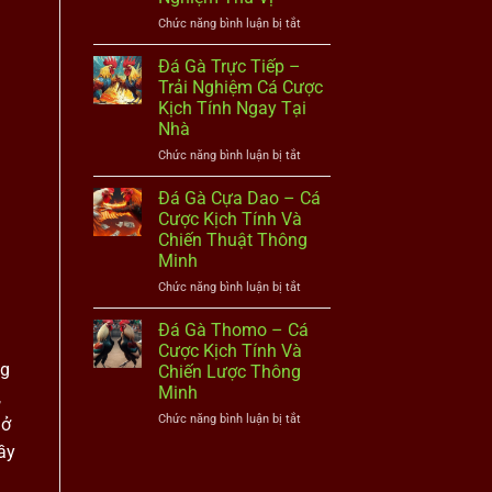
Hướng
Chơi
ở
Chức năng bình luận bị tắt
Dẫn
Đá
Toàn
Gà
Diện
Đá Gà Trực Tiếp –
Tre
Cho
Trải Nghiệm Cá Cược
–
Người
Kịch Tính Ngay Tại
Cá
Chơi
Nhà
Cược
Mới
Kịch
ở
Chức năng bình luận bị tắt
Tính
Đá
Và
Gà
Đá Gà Cựa Dao – Cá
Trải
Trực
Cược Kịch Tính Và
Nghiệm
Tiếp
Chiến Thuật Thông
Thú
–
Minh
Vị
Trải
Nghiệm
ở
Chức năng bình luận bị tắt
Cá
Đá
Cược
Gà
Đá Gà Thomo – Cá
Kịch
Cựa
Cược Kịch Tính Và
Tính
Dao
ng
Chiến Lược Thông
Ngay
–
Minh
,
Tại
Cá
Nhà
Cược
ở
Chức năng bình luận bị tắt
 ở
Kịch
Đá
ầy
Tính
Gà
Và
Thomo
Chiến