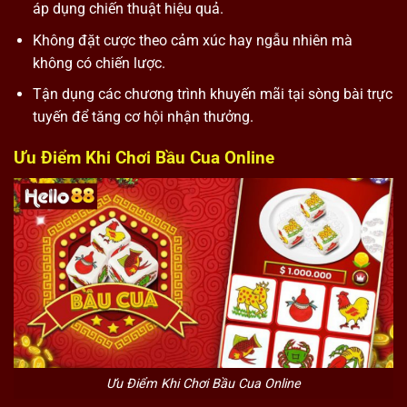
áp dụng chiến thuật hiệu quả.
Không đặt cược theo cảm xúc hay ngẫu nhiên mà
không có chiến lược.
Tận dụng các chương trình khuyến mãi tại sòng bài trực
tuyến để tăng cơ hội nhận thưởng.
Ưu Điểm Khi Chơi Bầu Cua Online
Ưu Điểm Khi Chơi Bầu Cua Online