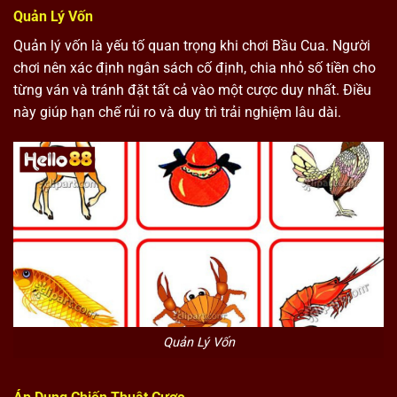
Quản Lý Vốn
Quản lý vốn là yếu tố quan trọng khi chơi Bầu Cua. Người
chơi nên xác định ngân sách cố định, chia nhỏ số tiền cho
từng ván và tránh đặt tất cả vào một cược duy nhất. Điều
này giúp hạn chế rủi ro và duy trì trải nghiệm lâu dài.
Quản Lý Vốn