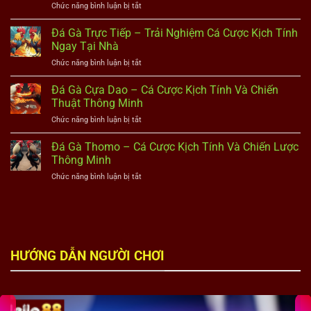
ở
Chức năng bình luận bị tắt
Hướng
Người
Đá
Dẫn
Chơi
Gà
Đá Gà Trực Tiếp – Trải Nghiệm Cá Cược Kịch Tính
Toàn
Tre
Diện
Ngay Tại Nhà
–
Cho
ở
Chức năng bình luận bị tắt
Cá
Người
Đá
Cược
Chơi
Gà
Đá Gà Cựa Dao – Cá Cược Kịch Tính Và Chiến
Kịch
Mới
Trực
Tính
Thuật Thông Minh
Tiếp
Và
ở
Chức năng bình luận bị tắt
–
Trải
Đá
Trải
Nghiệm
Gà
Đá Gà Thomo – Cá Cược Kịch Tính Và Chiến Lược
Nghiệm
Thú
Cựa
Cá
Thông Minh
Vị
Dao
Cược
ở
Chức năng bình luận bị tắt
–
Kịch
Đá
Cá
Tính
Gà
Cược
Ngay
Thomo
Kịch
Tại
–
Tính
Nhà
Cá
Và
Cược
Chiến
HƯỚNG DẪN NGƯỜI CHƠI
Kịch
Thuật
Tính
Thông
Và
Minh
Chiến
Lược