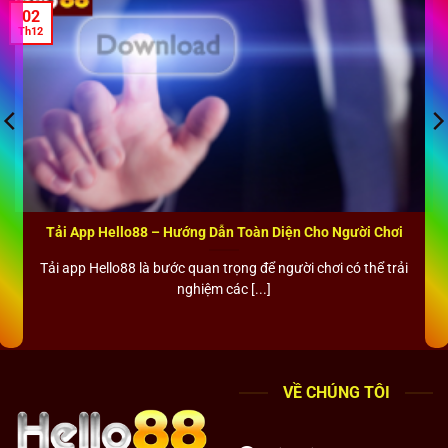
Thông
02
Minh
Th12
Tải App Hello88 – Hướng Dẫn Toàn Diện Cho Người Chơi
Tải app Hello88 là bước quan trọng để người chơi có thể trải
nghiệm các [...]
VỀ CHÚNG TÔI