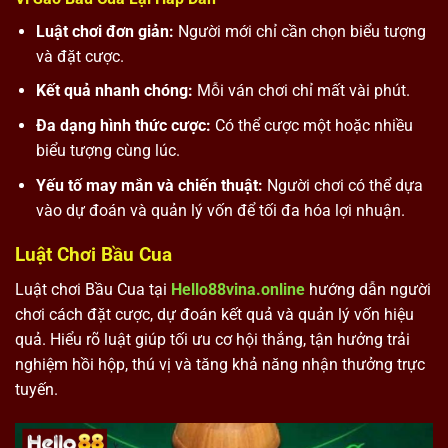
Luật chơi đơn giản:
Người mới chỉ cần chọn biểu tượng
và đặt cược.
Kết quả nhanh chóng:
Mỗi ván chơi chỉ mất vài phút.
Đa dạng hình thức cược:
Có thể cược một hoặc nhiều
biểu tượng cùng lúc.
Yếu tố may mắn và chiến thuật:
Người chơi có thể dựa
vào dự đoán và quản lý vốn để tối đa hóa lợi nhuận.
Luật Chơi Bầu Cua
Luật chơi Bầu Cua tại
Hello88vina.online
hướng dẫn người
chơi cách đặt cược, dự đoán kết quả và quản lý vốn hiệu
quả. Hiểu rõ luật giúp tối ưu cơ hội thắng, tận hưởng trải
nghiệm hồi hộp, thú vị và tăng khả năng nhận thưởng trực
tuyến.