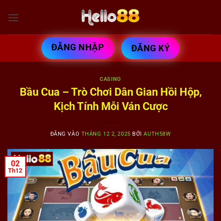
Bỏ
qua
nội
dung
ĐĂNG NHẬP
ĐĂNG KÝ
CASINO
Bầu Cua – Trò Chơi Dân Gian Hồi Hộp,
Kịch Tính Mỗi Ván Cược
ĐĂNG VÀO
THÁNG 12 2, 2025
BỞI
AUTH58W
02
Th12