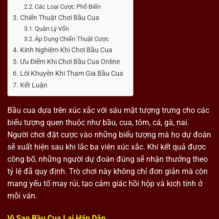
Các Loại Cược Phổ Biến
Chiến Thuật Chơi Bầu Cua
Quản Lý Vốn
Áp Dụng Chiến Thuật Cược
Kinh Nghiệm Khi Chơi Bầu Cua
Ưu Điểm Khi Chơi Bầu Cua Online
Lời Khuyên Khi Tham Gia Bầu Cua
Kết Luận
Bầu cua dựa trên xúc xắc với sáu mặt tượng trưng cho các
biểu tượng quen thuộc như bầu, cua, tôm, cá, gà, nai.
Người chơi đặt cược vào những biểu tượng mà họ dự đoán
sẽ xuất hiện sau khi lắc ba viên xúc xắc. Khi kết quả được
công bố, những người dự đoán đúng sẽ nhận thưởng theo
tỷ lệ đã quy định. Trò chơi này không chỉ đơn giản mà còn
mang yếu tố may rủi, tạo cảm giác hồi hộp và kịch tính ở
mỗi ván.
Vì Sao Bầu Cua Lại Hấp Dẫn