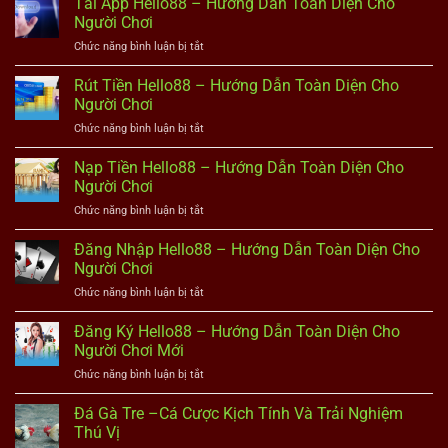
Tải App Hello88 – Hướng Dẫn Toàn Diện Cho
Natra
Người Chơi
–
ở
Chức năng bình luận bị tắt
Giải
Tải
Trí
App
Rút Tiền Hello88 – Hướng Dẫn Toàn Diện Cho
Hấp
Hello88
Dẫn
Người Chơi
–
Và
ở
Chức năng bình luận bị tắt
Hướng
Cơ
Rút
Dẫn
Hội
Tiền
Nạp Tiền Hello88 – Hướng Dẫn Toàn Diện Cho
Toàn
Trúng
Hello88
Diện
Người Chơi
Lớn
–
Cho
ở
Chức năng bình luận bị tắt
Hướng
Người
Nạp
Dẫn
Chơi
Tiền
Đăng Nhập Hello88 – Hướng Dẫn Toàn Diện Cho
Toàn
Hello88
Diện
Người Chơi
–
Cho
ở
Chức năng bình luận bị tắt
Hướng
Người
Đăng
Dẫn
Chơi
Nhập
Đăng Ký Hello88 – Hướng Dẫn Toàn Diện Cho
Toàn
Hello88
Diện
Người Chơi Mới
–
Cho
ở
Chức năng bình luận bị tắt
Hướng
Người
Đăng
Dẫn
Chơi
Ký
Đá Gà Tre –Cá Cược Kịch Tính Và Trải Nghiệm
Toàn
Hello88
Diện
Thú Vị
–
Cho