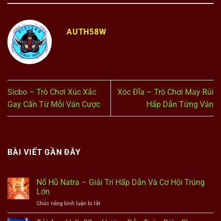
AUTH58W
Sicbo – Trò Chơi Xúc Xắc
Xóc Đĩa – Trò Chơi May Rủi
Gay Cấn Từ Mỗi Ván Cược
Hấp Dẫn Từng Ván
BÀI VIẾT GẦN ĐÂY
Nổ Hũ Natra – Giải Trí Hấp Dẫn Và Cơ Hội Trúng
Lớn
ở
Chức năng bình luận bị tắt
Nổ
Hũ