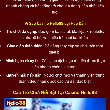
nhanh chóng và hệ thống trò chơi đa dạng, cập nhật liên
tục.
Vì Sao Casino Hello88 Lại Hấp Dẫn
Trò chơi đa dạng:
Bao gồm baccarat, blackjack, roulette,
slots, nổ hũ, và nhiều trò chơi bài khác.
Giao diện thân thiện:
Dễ dàng truy cập và chơi trên mọi
thiết bị.
Minh bạch và uy tín:
Các giao dịch nạp rút tiền được thực
hiện nhanh chóng, an toàn.
Khuyến mãi hấp dẫn:
Người chơi mới và thành viên trung
thành đều nhận được các ưu đãi đặc biệt.
Các Trò Chơi Nổi Bật Tại Casino Hello88