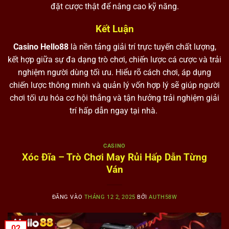
đặt cược thật để nâng cao kỹ năng.
Kết Luận
Casino Hello88
là nền tảng giải trí trực tuyến chất lượng,
kết hợp giữa sự đa dạng trò chơi, chiến lược cá cược và trải
nghiệm người dùng tối ưu. Hiểu rõ cách chơi, áp dụng
chiến lược thông minh và quản lý vốn hợp lý sẽ giúp người
chơi tối ưu hóa cơ hội thắng và tận hưởng trải nghiệm giải
trí hấp dẫn ngay tại nhà.
CASINO
Xóc Đĩa – Trò Chơi May Rủi Hấp Dẫn Từng
Ván
ĐĂNG VÀO
THÁNG 12 2, 2025
BỞI
AUTH58W
02