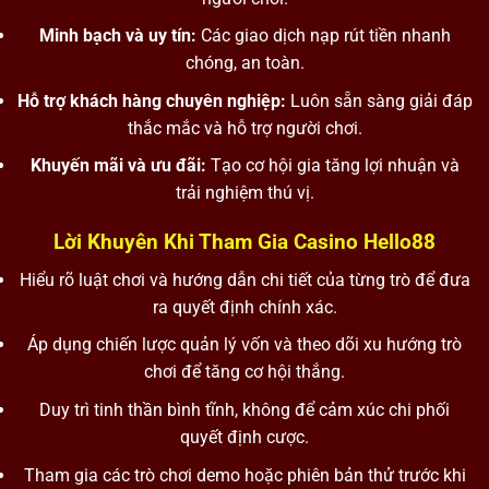
Minh bạch và uy tín:
Các giao dịch nạp rút tiền nhanh
chóng, an toàn.
Hỗ trợ khách hàng chuyên nghiệp:
Luôn sẵn sàng giải đáp
thắc mắc và hỗ trợ người chơi.
Khuyến mãi và ưu đãi:
Tạo cơ hội gia tăng lợi nhuận và
trải nghiệm thú vị.
Lời Khuyên Khi Tham Gia Casino Hello88
Hiểu rõ luật chơi và hướng dẫn chi tiết của từng trò để đưa
ra quyết định chính xác.
Áp dụng chiến lược quản lý vốn và theo dõi xu hướng trò
chơi để tăng cơ hội thắng.
Duy trì tinh thần bình tĩnh, không để cảm xúc chi phối
quyết định cược.
Tham gia các trò chơi demo hoặc phiên bản thử trước khi