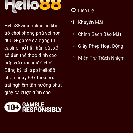
Liên Hệ
Khuyến Mãi
Hello88vina.online có kho
trò chơi phong phú với hơn
Chính Sách Bảo Mật
4000+ game đa dạng từ
Giấy Phép Hoạt Động
casino, nổ hũ , bắn cá , xổ
số đến thể thao đỉnh cao
Miễn Trừ Trách Nhiệm
hợp với mọi người chơi.
Đăng ký, tải app Hello88
nhận ngay 88k thoải mái
trải nghiệm tận hưởng phút
giây cá cược đỉnh cao.