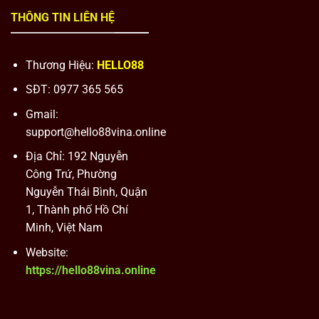
THÔNG TIN LIÊN HỆ
Thương Hiệu:
HELLO88
SĐT: 0977 365 565
Gmail:
support@hello88vina.online
Địa Chỉ: 192 Nguyễn
Công Trứ, Phường
Nguyễn Thái Bình, Quận
1, Thành phố Hồ Chí
Minh, Việt Nam
Website:
https://hello88vina.online