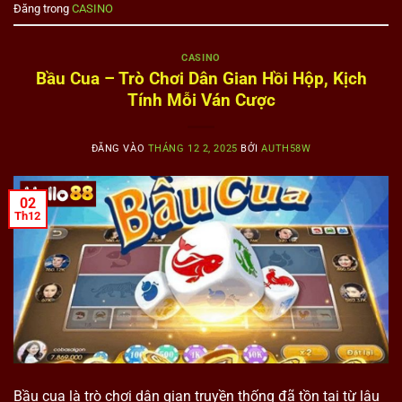
Đăng trong
CASINO
CASINO
Bầu Cua – Trò Chơi Dân Gian Hồi Hộp, Kịch
Tính Mỗi Ván Cược
ĐĂNG VÀO
THÁNG 12 2, 2025
BỞI
AUTH58W
02
Th12
Bầu cua là trò chơi dân gian truyền thống đã tồn tại từ lâu