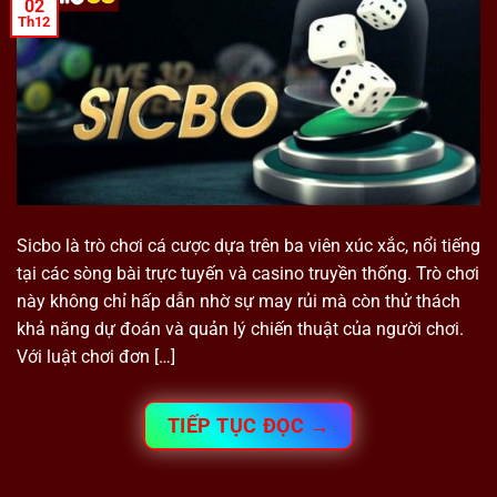
02
Th12
Sicbo là trò chơi cá cược dựa trên ba viên xúc xắc, nổi tiếng
tại các sòng bài trực tuyến và casino truyền thống. Trò chơi
này không chỉ hấp dẫn nhờ sự may rủi mà còn thử thách
khả năng dự đoán và quản lý chiến thuật của người chơi.
Với luật chơi đơn […]
TIẾP TỤC ĐỌC
→