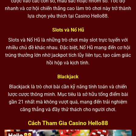
cược vào các con số, màu sắc hoặc nhóm số. Tốc độ
nhanh và cơ hội chiến thắng cao làm trò chơi này trở thành
lựa chọn yêu thích tại Casino Hello88.
Slots và Nổ Hũ
Slots và Nổ Hũ là những trò chơi máy slot trực tuyến với
nhiều chủ đề khác nhau. Đặc biệt, Nổ Hũ mang đến cơ hội
trúng thưởng lớn nhờ jackpot tích lũy liên tục, tạo cảm giác
hồi hộp và kịch tính.
Blackjack
Blackjack là trò chơi bài cần kỹ năng tính toán và chiến
lược cược thông minh. Mục tiêu là sở hữu tổng điểm bài
gần 21 nhất mà không vượt quá, mang đến trải nghiệm
căng thẳng và đầy thử thách cho người chơi.
Cách Tham Gia Casino Hello88