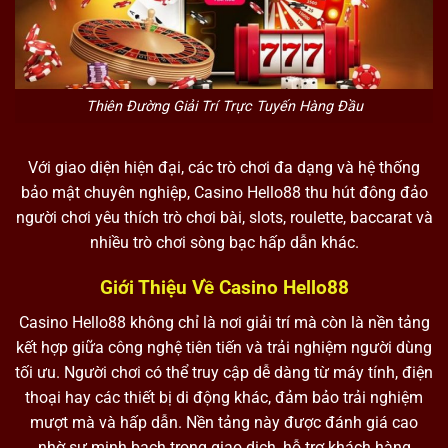
Thiên Đường Giải Trí Trực Tuyến Hàng Đầu
Với giao diện hiện đại, các trò chơi đa dạng và hệ thống
bảo mật chuyên nghiệp, Casino Hello88 thu hút đông đảo
người chơi yêu thích trò chơi bài, slots, roulette, baccarat và
nhiều trò chơi sòng bạc hấp dẫn khác.
Giới Thiệu Về Casino Hello88
Casino Hello88 không chỉ là nơi giải trí mà còn là nền tảng
kết hợp giữa công nghệ tiên tiến và trải nghiệm người dùng
tối ưu. Người chơi có thể truy cập dễ dàng từ máy tính, điện
thoại hay các thiết bị di động khác, đảm bảo trải nghiệm
mượt mà và hấp dẫn. Nền tảng này được đánh giá cao
nhờ sự minh bạch trong giao dịch, hỗ trợ khách hàng