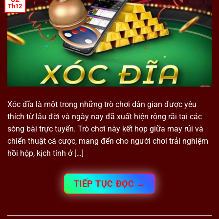
Th12
Xóc đĩa là một trong những trò chơi dân gian được yêu
thích từ lâu đời và ngày nay đã xuất hiện rộng rãi tại các
sòng bài trực tuyến. Trò chơi này kết hợp giữa may rủi và
chiến thuật cá cược, mang đến cho người chơi trải nghiệm
hồi hộp, kịch tính ở […]
TIẾP TỤC ĐỌC
→