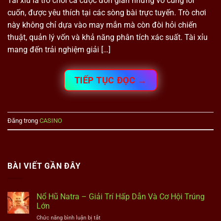
Tài xỉu là trò chơi cá cược đơn giản nhưng vô cùng lôi
cuốn, được yêu thích tại các sòng bài trực tuyến. Trò chơi
này không chỉ dựa vào may mắn mà còn đòi hỏi chiến
thuật, quản lý vốn và khả năng phân tích xác suất. Tài xỉu
mang đến trải nghiệm giải […]
TIẾP TỤC ĐỌC
→
Đăng trong
CASINO
BÀI VIẾT GẦN ĐÂY
Nổ Hũ Natra – Giải Trí Hấp Dẫn Và Cơ Hội Trúng
Lớn
ở
Chức năng bình luận bị tắt