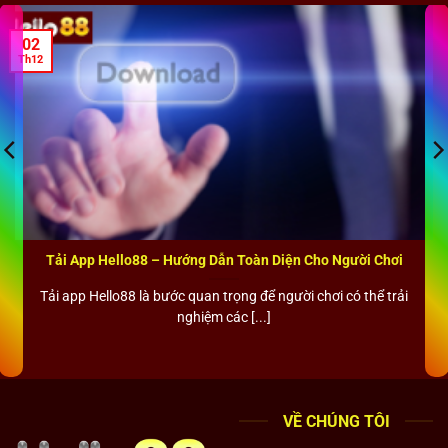
Chiến
Lược
Thông
02
Minh
Th12
Tải App Hello88 – Hướng Dẫn Toàn Diện Cho Người Chơi
Tải app Hello88 là bước quan trọng để người chơi có thể trải
nghiệm các [...]
VỀ CHÚNG TÔI