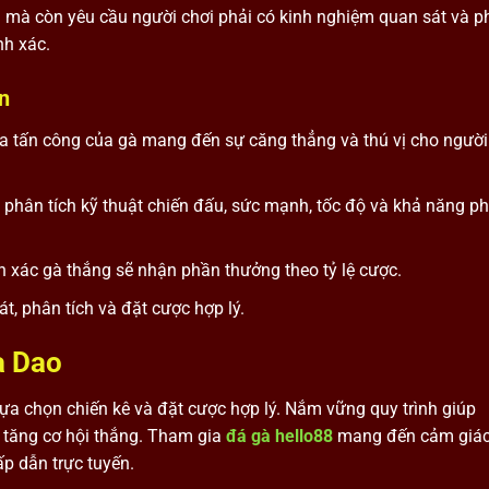
n mà còn yêu cầu người chơi phải có kinh nghiệm quan sát và p
nh xác.
n
 tấn công của gà mang đến sự căng thẳng và thú vị cho người
phân tích kỹ thuật chiến đấu, sức mạnh, tốc độ và khả năng p
 xác gà thắng sẽ nhận phần thưởng theo tỷ lệ cược.
t, phân tích và đặt cược hợp lý.
a Dao
ựa chọn chiến kê và đặt cược hợp lý. Nắm vững quy trình giúp
à tăng cơ hội thắng. Tham gia
đá gà hello88
mang đến cảm giá
ấp dẫn trực tuyến.