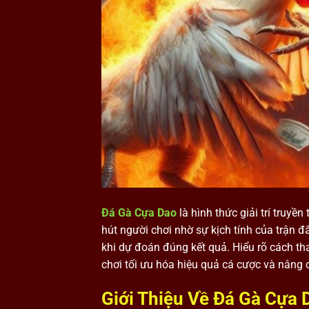
Đá Gà Cựa Dao
là hình thức giải trí truyề
hút người chơi nhờ sự kịch tính của trận đ
khi dự đoán đúng kết quả. Hiểu rõ cách th
chơi tối ưu hóa hiệu quả cá cược và nâng ca
Giới Thiệu Về Đá Gà Cựa 