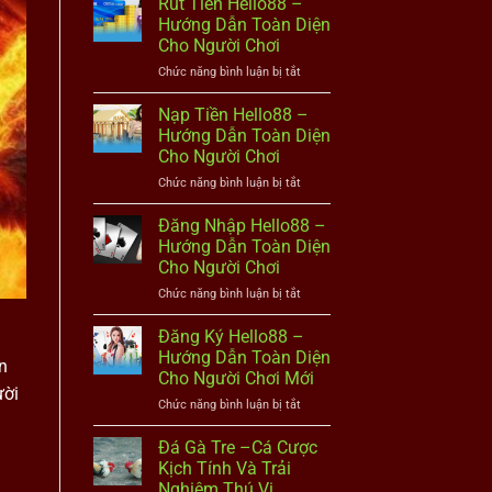
Rút Tiền Hello88 –
Hello88
Và
Hướng Dẫn Toàn Diện
–
Cơ
Cho Người Chơi
Hướng
Hội
ở
Chức năng bình luận bị tắt
Dẫn
Trúng
Rút
Toàn
Lớn
Tiền
Diện
Nạp Tiền Hello88 –
Hello88
Cho
Hướng Dẫn Toàn Diện
–
Người
Cho Người Chơi
Hướng
Chơi
ở
Chức năng bình luận bị tắt
Dẫn
Nạp
Toàn
Tiền
Diện
Đăng Nhập Hello88 –
Hello88
Cho
Hướng Dẫn Toàn Diện
–
Người
Cho Người Chơi
Hướng
Chơi
ở
Chức năng bình luận bị tắt
Dẫn
Đăng
Toàn
Nhập
Diện
Đăng Ký Hello88 –
Hello88
Cho
Hướng Dẫn Toàn Diện
n
–
Người
Cho Người Chơi Mới
Hướng
Chơi
ười
ở
Chức năng bình luận bị tắt
Dẫn
Đăng
Toàn
Ký
Diện
Đá Gà Tre –Cá Cược
Hello88
Cho
Kịch Tính Và Trải
–
Người
Nghiệm Thú Vị