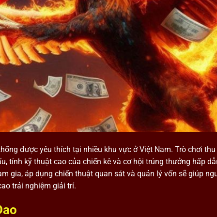
n thống được yêu thích tại nhiều khu vực ở Việt Nam. Trò chơi thu
ấu, tính kỹ thuật cao của chiến kê và cơ hội trúng thưởng hấp dẫ
am gia, áp dụng chiến thuật quan sát và quản lý vốn sẽ giúp ng
o trải nghiệm giải trí.
Dao