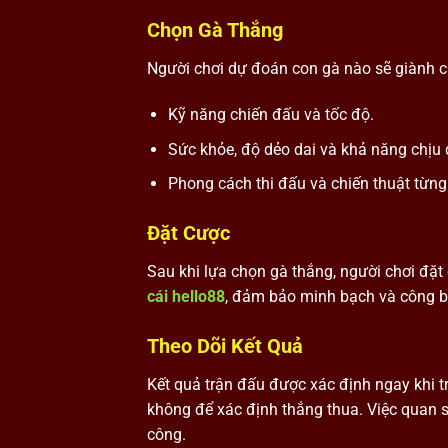
Chọn Gà Thắng
Người chơi dự đoán con gà nào sẽ giành ch
Kỹ năng chiến đấu và tốc độ.
Sức khỏe, độ dẻo dai và khả năng chịu 
Phong cách thi đấu và chiến thuật từng
Đặt Cược
Sau khi lựa chọn gà thắng, người chơi đặt 
cái hello88
, đảm bảo minh bạch và công 
Theo Dõi Kết Quả
Kết quả trận đấu được xác định ngay khi t
không để xác định thắng thua. Việc quan s
công.