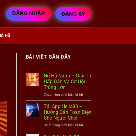
ĐĂNG NHẬP
ĐĂNG KÝ
NỔ HŨ
BÀI VIẾT GẦN ĐÂY
Nổ Hũ Natra – Giải Trí
Hấp Dẫn Và Cơ Hội
Trúng Lớn
ở
Chức năng bình luận bị tắt
Nổ
Hũ
Tải App Hello88 –
Natra
Hướng Dẫn Toàn Diện
–
Cho Người Chơi
Giải
ở
Chức năng bình luận bị tắt
Trí
Tải
Hấp
App
Dẫn