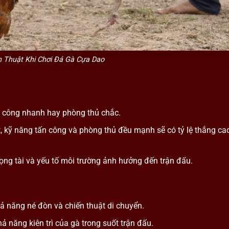
n Thuật Khi Chơi Đá Gà Cựa Dao
 công nhanh hay phòng thủ chắc.
, kỹ năng tấn công và phòng thủ đều mạnh sẽ có tỷ lệ thắng ca
ọng tài và yếu tố môi trường ảnh hưởng đến trận đấu.
hả năng né đòn và chiến thuật di chuyển.
 năng kiên trì của gà trong suốt trận đấu.