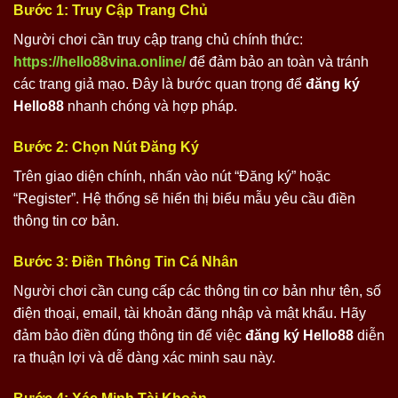
Bước 1: Truy Cập Trang Chủ
Người chơi cần truy cập trang chủ chính thức:
https://hello88vina.online/
để đảm bảo an toàn và tránh
các trang giả mạo. Đây là bước quan trọng để
đăng ký
Hello88
nhanh chóng và hợp pháp.
Bước 2: Chọn Nút Đăng Ký
Trên giao diện chính, nhấn vào nút “Đăng ký” hoặc
“Register”. Hệ thống sẽ hiển thị biểu mẫu yêu cầu điền
thông tin cơ bản.
Bước 3: Điền Thông Tin Cá Nhân
Người chơi cần cung cấp các thông tin cơ bản như tên, số
điện thoại, email, tài khoản đăng nhập và mật khẩu. Hãy
đảm bảo điền đúng thông tin để việc
đăng ký Hello88
diễn
ra thuận lợi và dễ dàng xác minh sau này.