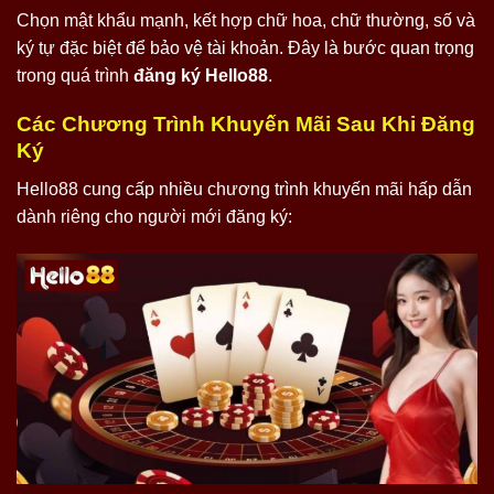
Chọn mật khẩu mạnh, kết hợp chữ hoa, chữ thường, số và
ký tự đặc biệt để bảo vệ tài khoản. Đây là bước quan trọng
trong quá trình
đăng ký Hello88
.
Các Chương Trình Khuyến Mãi Sau Khi Đăng
Ký
Hello88 cung cấp nhiều chương trình khuyến mãi hấp dẫn
dành riêng cho người mới đăng ký: