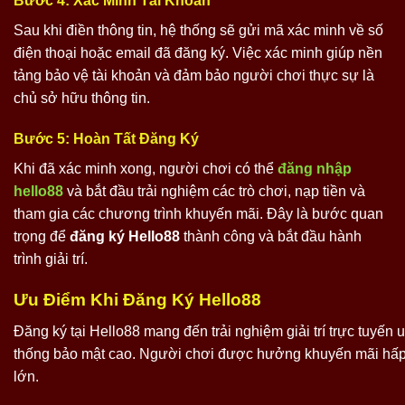
Bước 4: Xác Minh Tài Khoản
Sau khi điền thông tin, hệ thống sẽ gửi mã xác minh về số
điện thoại hoặc email đã đăng ký. Việc xác minh giúp nền
tảng bảo vệ tài khoản và đảm bảo người chơi thực sự là
chủ sở hữu thông tin.
Bước 5: Hoàn Tất Đăng Ký
Khi đã xác minh xong, người chơi có thể
đăng nhập
hello88
và bắt đầu trải nghiệm các trò chơi, nạp tiền và
tham gia các chương trình khuyến mãi. Đây là bước quan
trọng để
đăng ký Hello88
thành công và bắt đầu hành
trình giải trí.
Ưu Điểm Khi Đăng Ký Hello88
Đăng ký tại Hello88 mang đến trải nghiệm giải trí trực tuyến u
thống bảo mật cao. Người chơi được hưởng khuyến mãi hấp d
lớn.