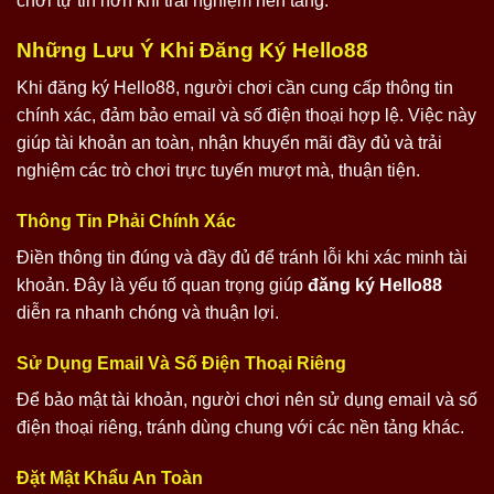
chơi tự tin hơn khi trải nghiệm nền tảng.
Những Lưu Ý Khi Đăng Ký Hello88
Khi đăng ký Hello88, người chơi cần cung cấp thông tin
chính xác, đảm bảo email và số điện thoại hợp lệ. Việc này
giúp tài khoản an toàn, nhận khuyến mãi đầy đủ và trải
nghiệm các trò chơi trực tuyến mượt mà, thuận tiện.
Thông Tin Phải Chính Xác
Điền thông tin đúng và đầy đủ để tránh lỗi khi xác minh tài
khoản. Đây là yếu tố quan trọng giúp
đăng ký Hello88
diễn ra nhanh chóng và thuận lợi.
Sử Dụng Email Và Số Điện Thoại Riêng
Để bảo mật tài khoản, người chơi nên sử dụng email và số
điện thoại riêng, tránh dùng chung với các nền tảng khác.
Đặt Mật Khẩu An Toàn