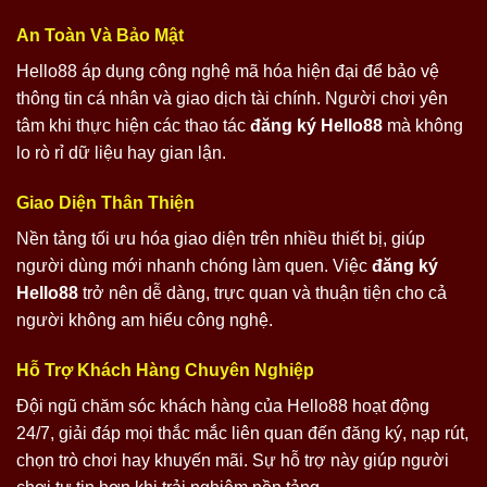
An Toàn Và Bảo Mật
Hello88 áp dụng công nghệ mã hóa hiện đại để bảo vệ
thông tin cá nhân và giao dịch tài chính. Người chơi yên
tâm khi thực hiện các thao tác
đăng ký Hello88
mà không
lo rò rỉ dữ liệu hay gian lận.
Giao Diện Thân Thiện
Nền tảng tối ưu hóa giao diện trên nhiều thiết bị, giúp
người dùng mới nhanh chóng làm quen. Việc
đăng ký
Hello88
trở nên dễ dàng, trực quan và thuận tiện cho cả
người không am hiểu công nghệ.
Hỗ Trợ Khách Hàng Chuyên Nghiệp
Đội ngũ chăm sóc khách hàng của Hello88 hoạt động
24/7, giải đáp mọi thắc mắc liên quan đến đăng ký, nạp rút,
chọn trò chơi hay khuyến mãi. Sự hỗ trợ này giúp người