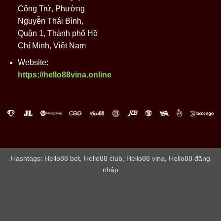
Công Trứ, Phường
Nguyễn Thái Bình,
Quận 1, Thành phố Hồ
Chí Minh, Việt Nam
Website:
https://hello88vina.online
Hashtags: Hello88 bet, Hello88 club, Hello88 vina, Hello88 đăng
nhập