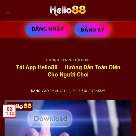
Bỏ
qua
nội
dung
ĐĂNG NHẬP
ĐĂNG KÝ
HƯỚNG DẪN NGƯỜI CHƠI
Tải App Hello88 – Hướng Dẫn Toàn Diện
Cho Người Chơi
ĐĂNG VÀO
THÁNG 12 2, 2025
BỞI
AUTH58W
02
Th12