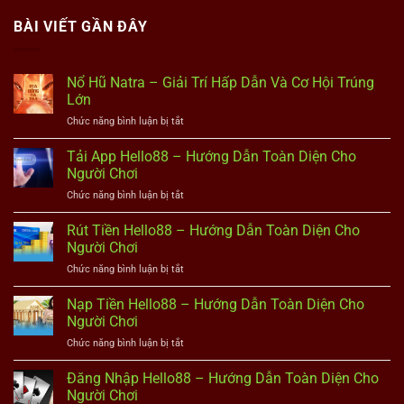
BÀI VIẾT GẦN ĐÂY
Nổ Hũ Natra – Giải Trí Hấp Dẫn Và Cơ Hội Trúng
Lớn
ở
Chức năng bình luận bị tắt
Nổ
Hũ
Tải App Hello88 – Hướng Dẫn Toàn Diện Cho
Natra
Người Chơi
–
ở
Chức năng bình luận bị tắt
Giải
Tải
Trí
App
Rút Tiền Hello88 – Hướng Dẫn Toàn Diện Cho
Hấp
Hello88
Dẫn
Người Chơi
–
Và
ở
Chức năng bình luận bị tắt
Hướng
Cơ
Rút
Dẫn
Hội
Tiền
Nạp Tiền Hello88 – Hướng Dẫn Toàn Diện Cho
Toàn
Trúng
Hello88
Diện
Người Chơi
Lớn
–
Cho
ở
Chức năng bình luận bị tắt
Hướng
Người
Nạp
Dẫn
Chơi
Tiền
Đăng Nhập Hello88 – Hướng Dẫn Toàn Diện Cho
Toàn
Hello88
Diện
Người Chơi
–