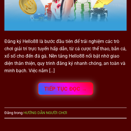
Đăng ký Hello88 là bước đầu tiên để trải nghiệm các trò
chơi giải trí trực tuyến hấp dẫn, từ cá cược thể thao, bắn cá,
xổ số cho đến đá gà. Nền tảng Hello88 nổi bật nhờ giao
diện thân thiện, quy trình đăng ký nhanh chóng, an toàn và
minh bạch. Việc nắm […]
TIẾP TỤC ĐỌC
→
Đăng trong
HƯỚNG DẪN NGƯỜI CHƠI