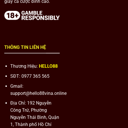
giây cá cược đỉnh cao.
THÔNG TIN LIÊN HỆ
Thương Hiệu:
HELLO88
SĐT: 0977 365 565
Gmail:
support@hello88vina.online
Địa Chỉ: 192 Nguyễn
Công Trứ, Phường
Nguyễn Thái Bình, Quận
1, Thành phố Hồ Chí