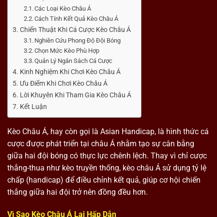
Các Loại Kèo Châu Á
Cách Tính Kết Quả Kèo Châu Á
Chiến Thuật Khi Cá Cược Kèo Châu Á
Nghiên Cứu Phong Độ Đội Bóng
Chọn Mức Kèo Phù Hợp
Quản Lý Ngân Sách Cá Cược
Kinh Nghiệm Khi Chơi Kèo Châu Á
Ưu Điểm Khi Chơi Kèo Châu Á
Lời Khuyên Khi Tham Gia Kèo Châu Á
Kết Luận
Kèo Châu Á, hay còn gọi là Asian Handicap, là hình thức cá
cược được phát triển tại châu Á nhằm tạo sự cân bằng
giữa hai đội bóng có thực lực chênh lệch. Thay vì chỉ cược
thắng-thua như kèo truyền thống, kèo châu Á sử dụng tỷ lệ
chấp (handicap) để điều chỉnh kết quả, giúp cơ hội chiến
thắng giữa hai đội trở nên đồng đều hơn.
Vì Sao Kèo Châu Á Lại Hấp Dẫn