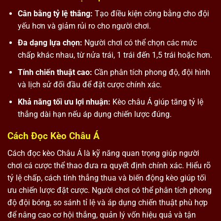
Cân bằng tỷ lệ thắng:
Tạo điều kiện công bằng cho đội
yếu hơn và giảm rủi ro cho người chơi.
Đa dạng lựa chọn:
Người chơi có thể chọn các mức
chấp khác nhau, từ nửa trái, 1 trái đến 1,5 trái hoặc hơn.
Tính chiến thuật cao:
Cần phân tích phong độ, đội hình
và lịch sử đối đầu để đặt cược chính xác.
Khả năng tối ưu lợi nhuận:
Kèo châu Á giúp tăng tỷ lệ
thắng dài hạn nếu áp dụng chiến lược đúng.
Cách Đọc Kèo Châu Á
Cách đọc kèo Châu Á là kỹ năng quan trọng giúp người
chơi cá cược thể thao đưa ra quyết định chính xác. Hiểu rõ
tỷ lệ chấp, cách tính thắng thua và biến động kèo giúp tối
ưu chiến lược đặt cược. Người chơi có thể phân tích phong
độ đội bóng, so sánh tỉ lệ và áp dụng chiến thuật phù hợp
để nâng cao cơ hội thắng, quản lý vốn hiệu quả và tận