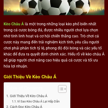
Kèo Châu Á
là một trong những loại kèo phổ biến nhất
trong cá cược bóng đá, được nhiều người chơi lựa chọn
nhờ tính linh hoạt và cơ hội chiến thắng cao. Trò chơi cá
cược này mang đến trải nghiệm kịch tính, yêu cầu người
chơi phải phân tích tỷ lệ, phong độ đội bóng và các yếu tố
khác để đưa ra quyết định chính xác. Hiểu rõ về kèo châu Á
sẽ giúp người chơi nâng cao hiệu quả cá cược và tối ưu
hóa lợi nhuận.
Giới Thiệu Về Kèo Châu Á
Table of Contents
Giới Thiệu Về Kèo Châu Á
Vì Sao Kèo Châu Á Lại Hấp Dẫn
Cách Đọc Kèo Châu Á