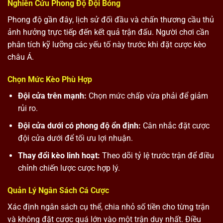
Nghiên Cứu Phong Độ Đội Bóng
Phong độ gần đây, lịch sử đối đầu và chấn thương cầu thủ
ảnh hưởng trực tiếp đến kết quả trận đấu. Người chơi cần
phân tích kỹ lưỡng các yếu tố này trước khi đặt cược kèo
châu Á.
Chọn Mức Kèo Phù Hợp
Đội cửa trên mạnh:
Chọn mức chấp vừa phải để giảm
rủi ro.
Đội cửa dưới có phong độ ổn định:
Cân nhắc đặt cược
đội cửa dưới để tối ưu lợi nhuận.
Thay đổi kèo linh hoạt:
Theo dõi tỷ lệ trước trận để điều
chỉnh chiến lược cược hợp lý.
Quản Lý Ngân Sách Cá Cược
Xác định ngân sách cụ thể, chia nhỏ số tiền cho từng trận
và không đặt cược quá lớn vào một trận duy nhất. Điều