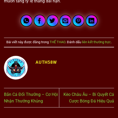
muốn tăng tỷ lệ thắng dài hạn.
Bài viết này được đăng trong
THỂ THAO
. Đánh dấu
liên kết thường trực
.
AUTH58W
Bắn Cá Đổi Thưởng – Cơ Hội
Kèo Châu Âu – Bí Quyết Cá
Nhận Thưởng Khủng
Cược Bóng Đá Hiệu Quả