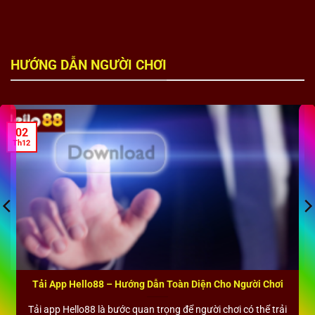
Tính
Gà
Cược
Ngay
Thomo
Kịch
Tại
–
Tính
Nhà
Cá
Và
Cược
Chiến
HƯỚNG DẪN NGƯỜI CHƠI
Kịch
Thuật
Tính
Thông
Và
Minh
Chiến
Lược
Thông
02
Minh
Th12
Tải App Hello88 – Hướng Dẫn Toàn Diện Cho Người Chơi
Tải app Hello88 là bước quan trọng để người chơi có thể trải