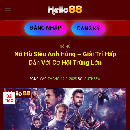
Bỏ
qua
nội
dung
ĐĂNG NHẬP
ĐĂNG KÝ
NỔ HŨ
Nổ Hũ Siêu Anh Hùng – Giải Trí Hấp
Dẫn Với Cơ Hội Trúng Lớn
ĐĂNG VÀO
THÁNG 12 2, 2025
BỞI
AUTH58W
02
Th12