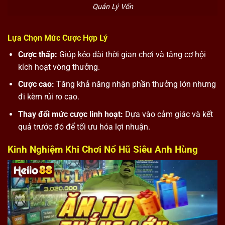
Quản Lý Vốn
Lựa Chọn Mức Cược Hợp Lý
Cược thấp:
Giúp kéo dài thời gian chơi và tăng cơ hội
kích hoạt vòng thưởng.
Cược cao:
Tăng khả năng nhận phần thưởng lớn nhưng
đi kèm rủi ro cao.
Thay đổi mức cược linh hoạt:
Dựa vào cảm giác và kết
quả trước đó để tối ưu hóa lợi nhuận.
Kinh Nghiệm Khi Chơi Nổ Hũ Siêu Anh Hùng