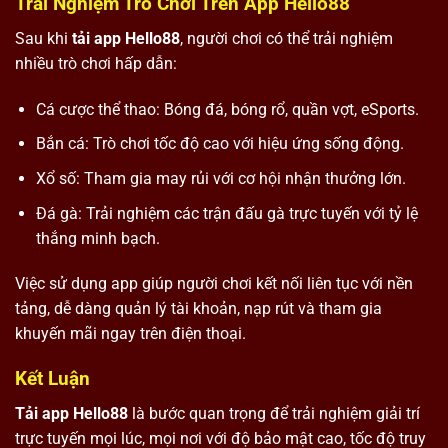
Trải Nghiệm Trò Chơi Trên App Hello88
Sau khi
tải app Hello88
, người chơi có thể trải nghiệm
nhiều trò chơi hấp dẫn:
Cá cược thể thao: Bóng đá, bóng rổ, quần vợt, eSports.
Bắn cá: Trò chơi tốc độ cao với hiệu ứng sống động.
Xổ số: Tham gia may rủi với cơ hội nhận thưởng lớn.
Đá gà: Trải nghiệm các trận đấu gà trực tuyến với tỷ lệ
thắng minh bạch.
Việc sử dụng app giúp người chơi kết nối liên tục với nền
tảng, dễ dàng quản lý tài khoản, nạp rút và tham gia
khuyến mãi ngay trên điện thoại.
Kết Luận
Tải app Hello88
là bước quan trọng để trải nghiệm giải trí
trực tuyến mọi lúc, mọi nơi với độ bảo mật cao, tốc độ truy