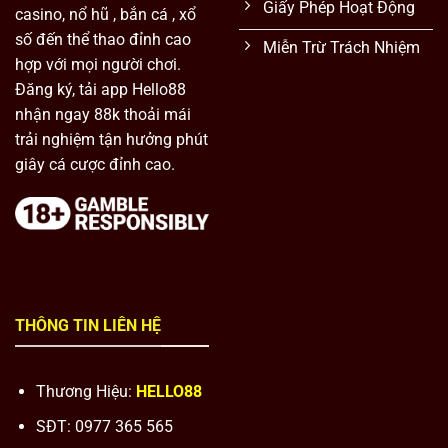
Giấy Phép Hoạt Động
casino, nổ hũ , bắn cá , xổ
số đến thể thao đỉnh cao
Miễn Trừ Trách Nhiệm
hợp với mọi người chơi.
Đăng ký, tải app Hello88
nhận ngay 88k thoải mái
trải nghiệm tận hưởng phút
giây cá cược đỉnh cao.
THÔNG TIN LIÊN HỆ
Thương Hiệu:
HELLO88
SĐT: 0977 365 565