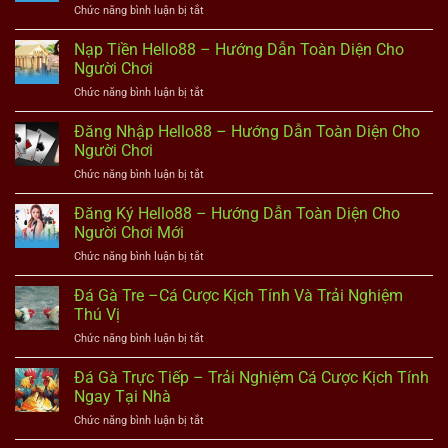
ở
Chức năng bình luận bị tắt
Hướng
Cơ
Rút
Dẫn
Hội
Tiền
Nạp Tiền Hello88 – Hướng Dẫn Toàn Diện Cho
Toàn
Trúng
Hello88
Diện
Người Chơi
Lớn
–
Cho
ở
Chức năng bình luận bị tắt
Hướng
Người
Nạp
Dẫn
Chơi
Tiền
Đăng Nhập Hello88 – Hướng Dẫn Toàn Diện Cho
Toàn
Hello88
Diện
Người Chơi
–
Cho
ở
Chức năng bình luận bị tắt
Hướng
Người
Đăng
Dẫn
Chơi
Nhập
Đăng Ký Hello88 – Hướng Dẫn Toàn Diện Cho
Toàn
Hello88
Diện
Người Chơi Mới
–
Cho
ở
Chức năng bình luận bị tắt
Hướng
Người
Đăng
Dẫn
Chơi
Ký
Đá Gà Tre –Cá Cược Kịch Tính Và Trải Nghiệm
Toàn
Hello88
Diện
Thú Vị
–
Cho
ở
Chức năng bình luận bị tắt
Hướng
Người
Đá
Dẫn
Chơi
Gà
Đá Gà Trực Tiếp – Trải Nghiệm Cá Cược Kịch Tính
Toàn
Tre
Diện
Ngay Tại Nhà
–
Cho
ở
Chức năng bình luận bị tắt
Cá
Người
Đá
Cược
Chơi