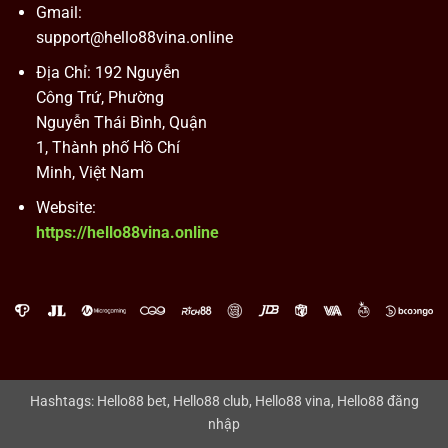
Gmail:
support@hello88vina.online
Địa Chỉ: 192 Nguyễn
Công Trứ, Phường
Nguyễn Thái Bình, Quận
1, Thành phố Hồ Chí
Minh, Việt Nam
Website:
https://hello88vina.online
Hashtags: Hello88 bet, Hello88 club, Hello88 vina, Hello88 đăng
nhập