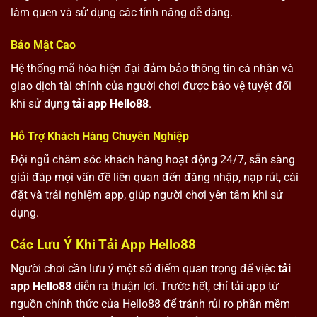
làm quen và sử dụng các tính năng dễ dàng.
Bảo Mật Cao
Hệ thống mã hóa hiện đại đảm bảo thông tin cá nhân và
giao dịch tài chính của người chơi được bảo vệ tuyệt đối
khi sử dụng
tải app Hello88
.
Hỗ Trợ Khách Hàng Chuyên Nghiệp
Đội ngũ chăm sóc khách hàng hoạt động 24/7, sẵn sàng
giải đáp mọi vấn đề liên quan đến đăng nhập, nạp rút, cài
đặt và trải nghiệm app, giúp người chơi yên tâm khi sử
dụng.
Các Lưu Ý Khi Tải App Hello88
Người chơi cần lưu ý một số điểm quan trọng để việc
tải
app Hello88
diễn ra thuận lợi. Trước hết, chỉ tải app từ
nguồn chính thức của Hello88 để tránh rủi ro phần mềm