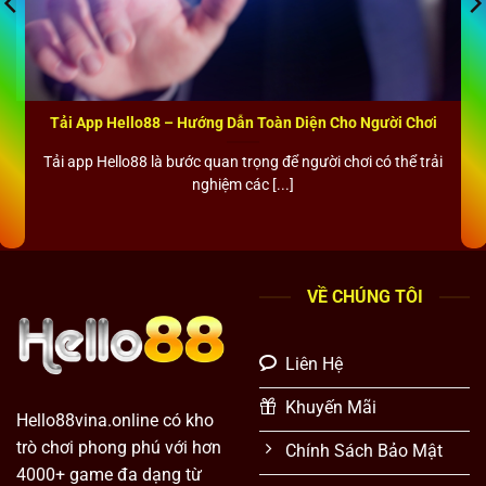
Tải App Hello88 – Hướng Dẫn Toàn Diện Cho Người Chơi
Tải app Hello88 là bước quan trọng để người chơi có thể trải
nghiệm các [...]
VỀ CHÚNG TÔI
Liên Hệ
Khuyến Mãi
Hello88vina.online có kho
trò chơi phong phú với hơn
Chính Sách Bảo Mật
4000+ game đa dạng từ