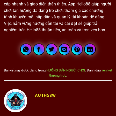
cập nhanh và giao diện thân thiện. App Hello88 giúp người
chơi tận hưởng đa dạng trò chơi, tham gia các chương
trình khuyến mãi hấp dẫn và quản lý tài khoản dễ dàng.
Việc nắm vững hướng dẫn tải và cài đặt sẽ giúp trải
nghiệm trên Hello88 thuận tiện, an toàn và trọn vẹn hơn.
Bài viết này được đăng trong
HƯỚNG DẪN NGƯỜI CHƠI
. Đánh dấu
liên kết
thường trực
.
AUTH58W