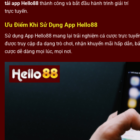
tải app Hello88
thành công và bắt đầu hành trình giải trí
trực tuyến.
Ưu Điểm Khi Sử Dụng App Hello88
Sử dụng App Hello88 mang lại trải nghiệm cá cược trực tuyến
được truy cập đa dạng trò chơi, nhận khuyến mãi hấp dẫn, bảo
cược dễ dàng mọi lúc, mọi nơi.