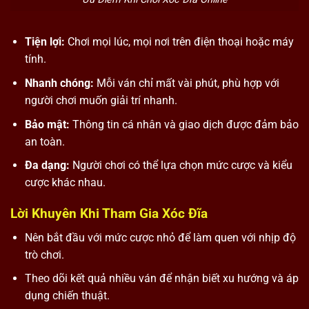
Tiện lợi:
Chơi mọi lúc, mọi nơi trên điện thoại hoặc máy
tính.
Nhanh chóng:
Mỗi ván chỉ mất vài phút, phù hợp với
người chơi muốn giải trí nhanh.
Bảo mật:
Thông tin cá nhân và giao dịch được đảm bảo
an toàn.
Đa dạng:
Người chơi có thể lựa chọn mức cược và kiểu
cược khác nhau.
Lời Khuyên Khi Tham Gia Xóc Đĩa
Nên bắt đầu với mức cược nhỏ để làm quen với nhịp độ
trò chơi.
Theo dõi kết quả nhiều ván để nhận biết xu hướng và áp
dụng chiến thuật.