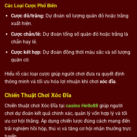
Các Loại Cược Phổ Biến
Cược đỏ/trắng:
Dự đoán số lượng quân đỏ hoặc trắng
xuất hiện.
Cược chẵn/lẻ:
Dự đoán tổng số quân đỏ hoặc trắng là
chẵn hay lẻ.
Cược kết hợp:
Dự đoán đồng thời màu sắc và số lượng
quân cờ.
Hiểu rõ các loại cược giúp người chơi đưa ra quyết định
thông minh và tối ưu hóa lợi nhuận khi chơi
xóc đĩa
.
Chiến Thuật Chơi Xóc Đĩa
Chiến thuật chơi Xóc Đĩa tại
casino Hello88
giúp người
chơi dự đoán kết quả chính xác, quản lý vốn hợp lý và tối
ưu cơ hội thắng. Áp dụng chiến lược đúng cách mang đến
trải nghiệm hồi hộp, thú vị và tăng cơ hội nhận thưởng trực
tuyến.