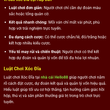
Luật chơi đơn giản:
Người chơi chỉ cần dự đoán màu
sắc hoặc tổng quân cờ.
Kết quả nhanh chóng:
Mỗi ván chỉ mất vài phút, phù
hợp với trải nghiệm trực tuyến.
Đa dạng cách cược:
Có thể cược chẵn/lẻ, đỏ/trắng hoặc
kết hợp nhiều kiểu cược.
Yếu tố may rủi và chiến thuật:
Người chơi có thể kết
hợp dự đoán và quản lý vốn để tối đa hóa lợi nhuận.
Luật Chơi Xóc Đĩa
Luật chơi Xóc Đĩa tại
nhà cái Hello88
giúp người chơi nắm
rõ cách đặt cược, dự đoán kết quả và quản lý vốn hiệu quả.
Hiểu luật giúp tối ưu cơ hội thắng, tận hưởng cảm giác hồi
hộp, thú vị và săn phần thưởng giá trị trong trò chơi trực
tuyến.