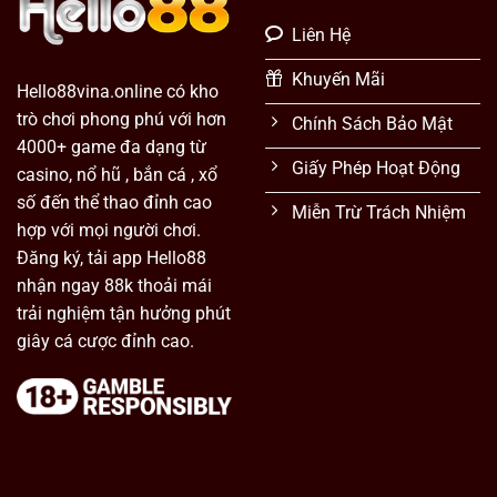
Liên Hệ
Khuyến Mãi
Hello88vina.online có kho
trò chơi phong phú với hơn
Chính Sách Bảo Mật
4000+ game đa dạng từ
Giấy Phép Hoạt Động
casino, nổ hũ , bắn cá , xổ
số đến thể thao đỉnh cao
Miễn Trừ Trách Nhiệm
hợp với mọi người chơi.
Đăng ký, tải app Hello88
nhận ngay 88k thoải mái
trải nghiệm tận hưởng phút
giây cá cược đỉnh cao.