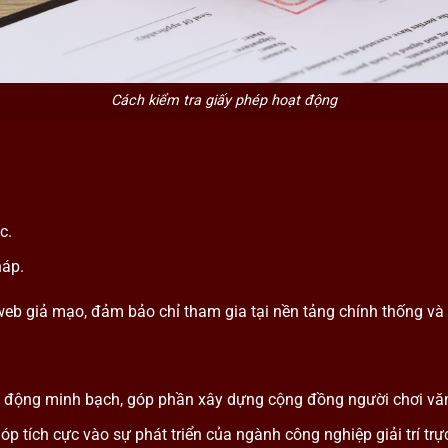
Cách kiểm tra giấy phép hoạt động
c.
háp.
eb giả mạo, đảm bảo chỉ tham gia tại nền tảng chính thống và 
ạt động minh bạch, góp phần xây dựng cộng đồng người chơi vă
p tích cực vào sự phát triển của ngành công nghiệp giải trí trự