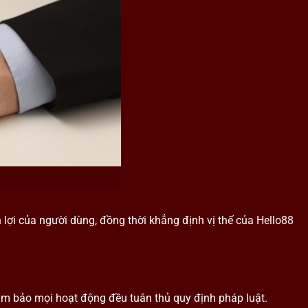
 lợi của người dùng, đồng thời khẳng định vị thế của Hello88
ảm bảo mọi hoạt động đều tuân thủ quy định pháp luật.