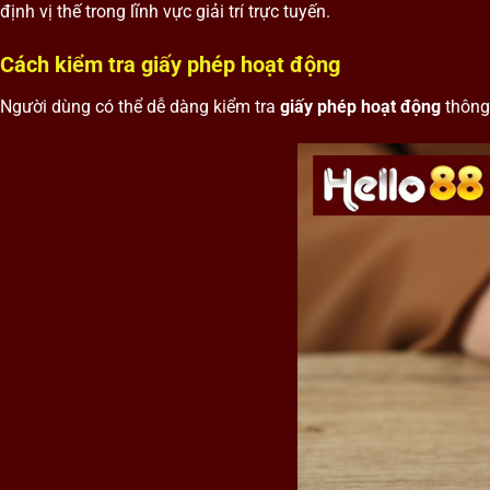
định vị thế trong lĩnh vực giải trí trực tuyến.
Cách kiểm tra giấy phép hoạt động
Người dùng có thể dễ dàng kiểm tra
giấy phép hoạt động
thông