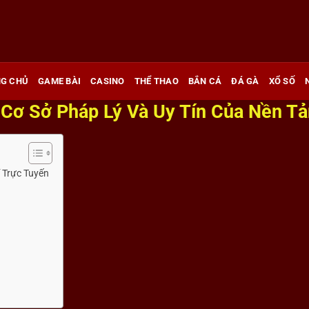
G CHỦ
GAME BÀI
CASINO
THỂ THAO
BẮN CÁ
ĐÁ GÀ
XỔ SỐ
Cơ Sở Pháp Lý Và Uy Tín Của Nền Tản
 Trực Tuyến