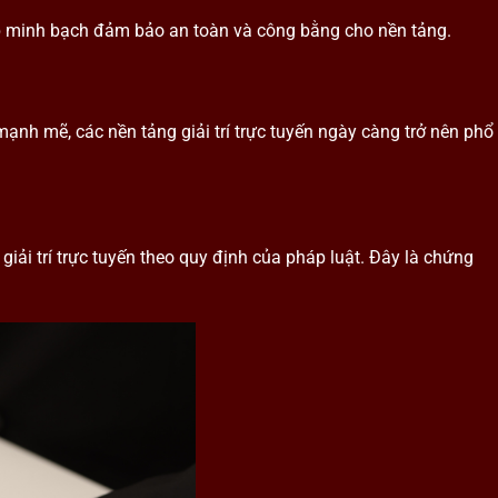
phép minh bạch đảm bảo an toàn và công bằng cho nền tảng.
mạnh mẽ, các nền tảng giải trí trực tuyến ngày càng trở nên phổ
iải trí trực tuyến theo quy định của pháp luật. Đây là chứng