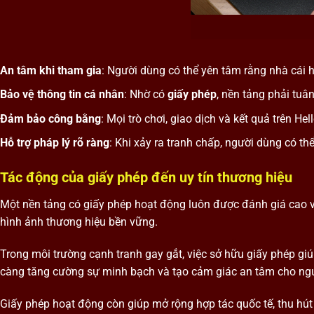
An tâm khi tham gia
: Người dùng có thể yên tâm rằng nhà cái 
Bảo vệ thông tin cá nhân
: Nhờ có
giấy phép
, nền tảng phải tuâ
Đảm bảo công bằng
: Mọi trò chơi, giao dịch và kết quả trên H
Hỗ trợ pháp lý rõ ràng
: Khi xảy ra tranh chấp, người dùng có t
Tác động của giấy phép đến uy tín thương hiệu
Một nền tảng có giấy phép hoạt động luôn được đánh giá cao v
hình ảnh thương hiệu bền vững.
Trong môi trường cạnh tranh gay gắt, việc sở hữu giấy phép giú
càng tăng cường sự minh bạch và tạo cảm giác an tâm cho ng
Giấy phép hoạt động còn giúp mở rộng hợp tác quốc tế, thu hút