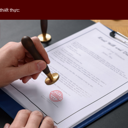
thiết thực: