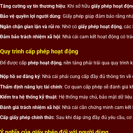
Tăng cường uy tín thương hiệu
: Khi sở hữu
giấy phép hoạt độn
Bảo vệ quyền lợi người dùng
: Giấy phép giúp đảm bảo rằng nhà
Ngăn chặn gian lận và rủi ro
: Nhờ có
giấy phép hoạt động
, các
Đảm bảo trách nhiệm xã hội
: Nhà cái cam kết hoạt động có tr
Quy trình cấp phép hoạt động
Để được cấp
phép hoạt động
, nền tảng phải trải qua quy trìn
Nộp hồ sơ đăng ký
: Nhà cái phải cung cấp đầy đủ thông tin về
Thẩm định năng lực tài chính
: Cơ quan cấp phép sẽ đánh giá k
Kiểm tra hệ thống kỹ thuật
: Hệ thống máy chủ, bảo mật dữ liệu
Đánh giá trách nhiệm xã hội
: Nhà cái cần chứng minh cam kết b
Cấp giấy phép chính thức
: Sau khi đáp ứng đầy đủ yêu cầu, c
Ý nghĩa của giấy phép đối với người dùng