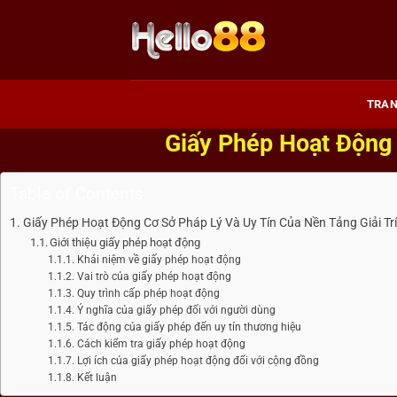
Bỏ
qua
nội
dung
TRAN
Giấy Phép Hoạt Động 
Table of Contents
Giấy Phép Hoạt Động Cơ Sở Pháp Lý Và Uy Tín Của Nền Tảng Giải Trí
Giới thiệu giấy phép hoạt động
Khái niệm về giấy phép hoạt động
Vai trò của giấy phép hoạt động
Quy trình cấp phép hoạt động
Ý nghĩa của giấy phép đối với người dùng
Tác động của giấy phép đến uy tín thương hiệu
Cách kiểm tra giấy phép hoạt động
Lợi ích của giấy phép hoạt động đối với cộng đồng
Kết luận