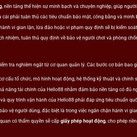
g
, nền tảng thể hiện sự minh bạch và chuyên nghiệp, giúp người
 cái phải tuân thủ các tiêu chuẩn bảo mật, công bằng và minh 
 hành vi gian lận, lừa đảo hoặc vi phạm quy định sẽ bị kiểm soá
ách nhiệm, tuân thủ quy định về bảo vệ người chơi và phòng chố
h kiểm tra nghiêm ngặt từ cơ quan quản lý. Các bước cơ bản bao 
 cơ cấu tổ chức, mô hình hoạt động, hệ thống kỹ thuật và chính
hả năng tài chính của Hello88 nhằm đảm bảo nền tảng có đủ ng
 và quy trình vận hành của Hello88 phải đáp ứng tiêu chuẩn quố
ảo vệ người dùng, đặc biệt là trong việc ngăn chặn hành vi gia
ơ quan có thẩm quyền sẽ cấp
giấy phép hoạt động
, cho phép nền