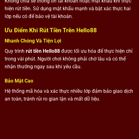
Không chia sẻ thông tin tài khoản hoặc mật khẩu khi thực
hiện rút tiền. Sử dụng mật khẩu mạnh và bật xác thực hai
lớp nếu có để bảo vệ tài khoản.
Ưu Điểm Khi Rút Tiền Trên Hello88
Nhanh Chóng Và Tiện Lợi
Quy trình
rút tiền Hello88
được tối ưu hóa để thực hiện chỉ
trong vài phút. Người chơi không phải chờ lâu và có thể
nhận thưởng ngay sau khi yêu cầu.
Bảo Mật Cao
Hệ thống mã hóa và xác thực nhiều lớp đảm bảo giao dịch
an toàn, tránh rủi ro gian lận và mất dữ liệu.