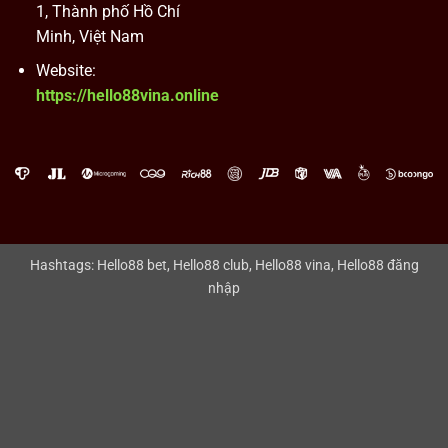
1, Thành phố Hồ Chí
Minh, Việt Nam
Website:
https://hello88vina.online
Hashtags: Hello88 bet, Hello88 club, Hello88 vina, Hello88 đăng
nhập