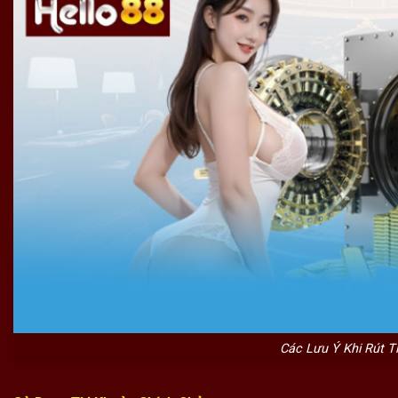
Các Lưu Ý Khi Rút T