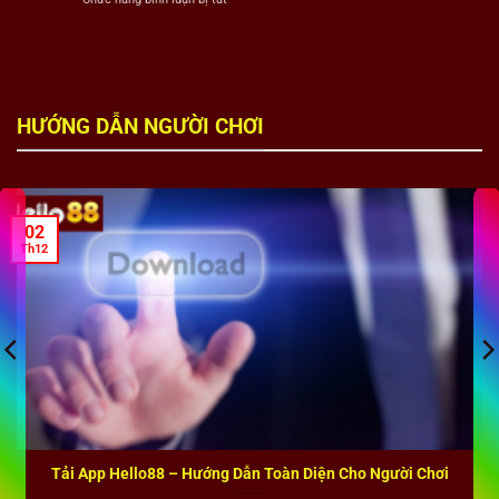
–
Kịch
Đá
Cá
Tính
Gà
Cược
Ngay
Thomo
Kịch
Tại
–
Tính
Nhà
Cá
Và
Cược
Chiến
HƯỚNG DẪN NGƯỜI CHƠI
Kịch
Thuật
Tính
Thông
Và
Minh
Chiến
Lược
Thông
02
Minh
Th12
Tải App Hello88 – Hướng Dẫn Toàn Diện Cho Người Chơi