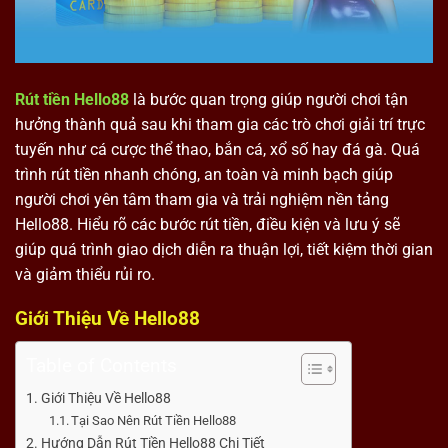
Rút tiền Hello88
là bước quan trọng giúp người chơi tận
hưởng thành quả sau khi tham gia các trò chơi giải trí trực
tuyến như cá cược thể thao, bắn cá, xổ số hay đá gà. Quá
trình rút tiền nhanh chóng, an toàn và minh bạch giúp
người chơi yên tâm tham gia và trải nghiệm nền tảng
Hello88. Hiểu rõ các bước rút tiền, điều kiện và lưu ý sẽ
giúp quá trình giao dịch diễn ra thuận lợi, tiết kiệm thời gian
và giảm thiểu rủi ro.
Giới Thiệu Về Hello88
Table of Contents
Giới Thiệu Về Hello88
Tại Sao Nên Rút Tiền Hello88
Hướng Dẫn Rút Tiền Hello88 Chi Tiết