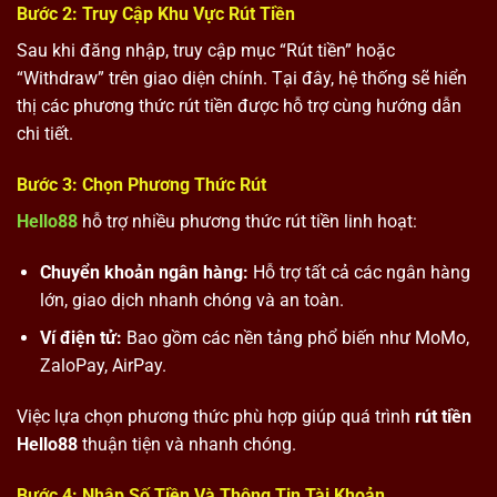
Bước 2: Truy Cập Khu Vực Rút Tiền
Sau khi đăng nhập, truy cập mục “Rút tiền” hoặc
“Withdraw” trên giao diện chính. Tại đây, hệ thống sẽ hiển
thị các phương thức rút tiền được hỗ trợ cùng hướng dẫn
chi tiết.
Bước 3: Chọn Phương Thức Rút
Hello88
hỗ trợ nhiều phương thức rút tiền linh hoạt:
Chuyển khoản ngân hàng:
Hỗ trợ tất cả các ngân hàng
lớn, giao dịch nhanh chóng và an toàn.
Ví điện tử:
Bao gồm các nền tảng phổ biến như MoMo,
ZaloPay, AirPay.
Việc lựa chọn phương thức phù hợp giúp quá trình
rút tiền
Hello88
thuận tiện và nhanh chóng.
Bước 4: Nhập Số Tiền Và Thông Tin Tài Khoản