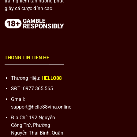
trải nghiệm tận hưởng phút
giây cá cược đỉnh cao.
THÔNG TIN LIÊN HỆ
Thương Hiệu:
HELLO88
SĐT: 0977 365 565
Gmail:
support@hello88vina.online
Địa Chỉ: 192 Nguyễn
Công Trứ, Phường
Nguyễn Thái Bình, Quận