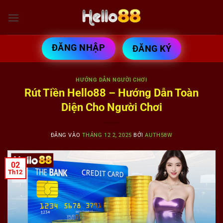
Bỏ
qua
nội
dung
ĐĂNG NHẬP
ĐĂNG KÝ
HƯỚNG DẪN NGƯỜI CHƠI
Rút Tiền Hello88 – Hướng Dẫn Toàn
Diện Cho Người Chơi
ĐĂNG VÀO
THÁNG 12 2, 2025
BỞI
AUTH58W
02
Th12