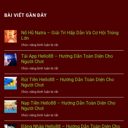
BÀI VIẾT GẦN ĐÂY
Nổ Hũ Natra – Giải Trí Hấp Dẫn Và Cơ Hội Trúng
Lớn
ở
Chức năng bình luận bị tắt
Nổ
Hũ
Tải App Hello88 – Hướng Dẫn Toàn Diện Cho
Natra
Người Chơi
–
ở
Chức năng bình luận bị tắt
Giải
Tải
Trí
App
Rút Tiền Hello88 – Hướng Dẫn Toàn Diện Cho
Hấp
Hello88
Dẫn
Người Chơi
–
Và
ở
Chức năng bình luận bị tắt
Hướng
Cơ
Rút
Dẫn
Hội
Tiền
Nạp Tiền Hello88 – Hướng Dẫn Toàn Diện Cho
Toàn
Trúng
Hello88
Diện
Người Chơi
Lớn
–
Cho
ở
Chức năng bình luận bị tắt
Hướng
Người
Nạp
Dẫn
Chơi
Tiền
Đăng Nhập Hello88 – Hướng Dẫn Toàn Diện Cho
Toàn