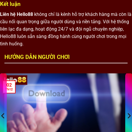
Kết luận
Liên hệ Hello88
không chỉ là kênh hỗ trợ khách hàng mà còn là
cầu nối quan trọng giữa người dùng và nền tảng. Với hệ thống
liên lạc đa dạng, hoạt động 24/7 và đội ngũ chuyên nghiệp,
Hello88 luôn sẵn sàng đồng hành cùng người chơi trong mọi
tình huống.
HƯỚNG DẪN NGƯỜI CHƠI
02
Th12