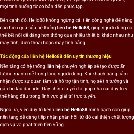
mọi tình huống từ cơ bản đến phức tạp.
Bên cạnh đó, Hello88 không ngừng cải tiến công nghệ để nâng
cao hiệu quả của hệ thống
liên hệ Hello88
, giúp người dùng có
thể kết nối dễ dàng hơn thông qua nhiều thiết bị khác nhau như
máy tính, điện thoại hoặc máy tính bảng.
Tác động của liên hệ Hello88 đến uy tín thương hiệu
Nền tảng có hệ thống
liên hệ
chuyên nghiệp sẽ tạo được ấn
tượng mạnh mẽ trong lòng người dùng. Khi khách hàng cảm
nhận được sự quan tâm và hỗ trợ tận tình, họ sẽ tin tưởng và
gắn bó lâu dài hơn. Đây chính là yếu tố giúp nhà cái duy trì vị
thế hàng đầu trong lĩnh vực giải trí trực tuyến.
Ngoài ra, việc duy trì kênh
liên hệ Hello88
minh bạch còn giúp
nền tảng dễ dàng tiếp nhận phản hồi, từ đó cải thiện chất lượng
dịch vụ và phát triển bền vững.