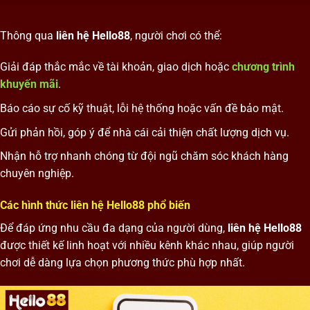
Thông qua
liên hệ Hello88
, người chơi có thể:
Giải đáp thắc mắc về tài khoản, giao dịch hoặc
chương trình
khuyến mãi
.
Báo cáo sự cố kỹ thuật, lỗi hệ thống hoặc vấn đề bảo mật.
Gửi phản hồi, góp ý để nhà cái cải thiện chất lượng dịch vụ.
Nhận hỗ trợ nhanh chóng từ đội ngũ chăm sóc khách hàng
chuyên nghiệp.
Các hình thức liên hệ Hello88 phổ biến
Để đáp ứng nhu cầu đa dạng của người dùng,
liên hệ Hello88
được thiết kế linh hoạt với nhiều kênh khác nhau, giúp người
chơi dễ dàng lựa chọn phương thức phù hợp nhất.