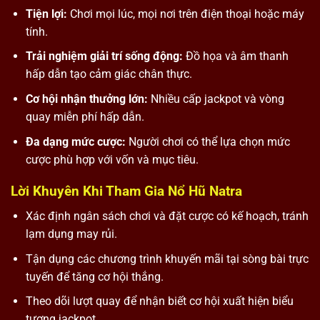
Tiện lợi:
Chơi mọi lúc, mọi nơi trên điện thoại hoặc máy
tính.
Trải nghiệm giải trí sống động:
Đồ họa và âm thanh
hấp dẫn tạo cảm giác chân thực.
Cơ hội nhận thưởng lớn:
Nhiều cấp jackpot và vòng
quay miễn phí hấp dẫn.
Đa dạng mức cược:
Người chơi có thể lựa chọn mức
cược phù hợp với vốn và mục tiêu.
Lời Khuyên Khi Tham Gia Nổ Hũ Natra
Xác định ngân sách chơi và đặt cược có kế hoạch, tránh
lạm dụng may rủi.
Tận dụng các chương trình khuyến mãi tại sòng bài trực
tuyến để tăng cơ hội thắng.
Theo dõi lượt quay để nhận biết cơ hội xuất hiện biểu
tượng jackpot.