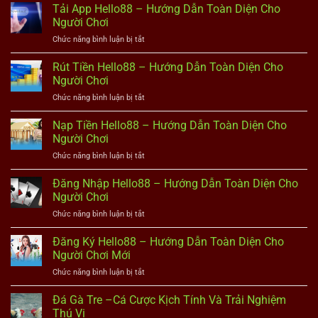
Hũ
Tải App Hello88 – Hướng Dẫn Toàn Diện Cho
Natra
Người Chơi
–
ở
Chức năng bình luận bị tắt
Giải
Tải
Trí
App
Rút Tiền Hello88 – Hướng Dẫn Toàn Diện Cho
Hấp
Hello88
Dẫn
Người Chơi
–
Và
ở
Chức năng bình luận bị tắt
Hướng
Cơ
Rút
Dẫn
Hội
Tiền
Nạp Tiền Hello88 – Hướng Dẫn Toàn Diện Cho
Toàn
Trúng
Hello88
Diện
Người Chơi
Lớn
–
Cho
ở
Chức năng bình luận bị tắt
Hướng
Người
Nạp
Dẫn
Chơi
Tiền
Đăng Nhập Hello88 – Hướng Dẫn Toàn Diện Cho
Toàn
Hello88
Diện
Người Chơi
–
Cho
ở
Chức năng bình luận bị tắt
Hướng
Người
Đăng
Dẫn
Chơi
Nhập
Đăng Ký Hello88 – Hướng Dẫn Toàn Diện Cho
Toàn
Hello88
Diện
Người Chơi Mới
–
Cho
ở
Chức năng bình luận bị tắt
Hướng
Người
Đăng
Dẫn
Chơi
Ký
Đá Gà Tre –Cá Cược Kịch Tính Và Trải Nghiệm
Toàn
Hello88
Diện
Thú Vị