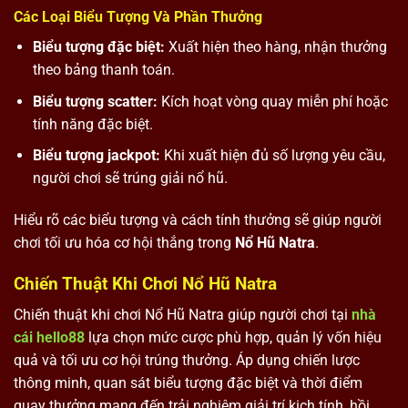
Các Loại Biểu Tượng Và Phần Thưởng
Biểu tượng đặc biệt:
Xuất hiện theo hàng, nhận thưởng
theo bảng thanh toán.
Biểu tượng scatter:
Kích hoạt vòng quay miễn phí hoặc
tính năng đặc biệt.
Biểu tượng jackpot:
Khi xuất hiện đủ số lượng yêu cầu,
người chơi sẽ trúng giải nổ hũ.
Hiểu rõ các biểu tượng và cách tính thưởng sẽ giúp người
chơi tối ưu hóa cơ hội thắng trong
Nổ Hũ Natra
.
Chiến Thuật Khi Chơi Nổ Hũ Natra
Chiến thuật khi chơi Nổ Hũ Natra giúp người chơi tại
nhà
cái hello88
lựa chọn mức cược phù hợp, quản lý vốn hiệu
quả và tối ưu cơ hội trúng thưởng. Áp dụng chiến lược
thông minh, quan sát biểu tượng đặc biệt và thời điểm
quay thưởng mang đến trải nghiệm giải trí kịch tính, hồi