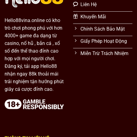
Liên Hệ
Khuyến Mãi
Hello88vina.online có kho
trò chơi phong phú với hơn
Chính Sách Bảo Mật
4000+ game đa dạng từ
Giấy Phép Hoạt Động
casino, nổ hũ , bắn cá , xổ
số đến thể thao đỉnh cao
Miễn Trừ Trách Nhiệm
hợp với mọi người chơi.
Đăng ký, tải app Hello88
nhận ngay 88k thoải mái
trải nghiệm tận hưởng phút
giây cá cược đỉnh cao.