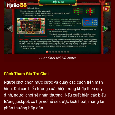
Luật Chơi Nổ Hũ Natra
Cách Tham Gia Trò Chơi
Người chơi chọn mức cược và quay các cuộn trên màn
hình. Khi các biểu tượng xuất hiện trùng khớp theo quy
định, người chơi sẽ nhận thưởng. Nếu xuất hiện các biểu
tượng jackpot, cơ hội nổ hũ sẽ được kích hoạt, mang lại
phần thưởng hấp dẫn.