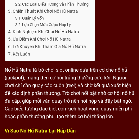
Các Loại Biểu Tượng Và Phần Thưởng
Chiến Thuật Khi Chơi Nổ Hũ Natra
Quản Lý Vốn
Lựa Chọn Mức Cược Hợp Lý
Kinh Nghiệm Khi Chơi Nổ Hũ Natra
Ưu Điểm Khi Chơi Nổ Hũ Natra
Lời Khuyên Khi Tham Gia Nổ Hũ Natra
Kết Luận
Nổ Hũ Natra là trò chơi slot online dựa trên cơ chế nổ hũ
(jackpot), mang đến cơ hội trúng thưởng cực lớn. Người
chơi chỉ cần quay các cuộn (reel) và chờ kết quả xuất hiện
để xác định phần thưởng. Trò chơi nổi bật nhờ cơ hội nổ hũ
đa cấp, giúp mỗi ván quay trở nên hồi hộp và đầy bất ngờ.
Các biểu tượng đặc biệt còn kích hoạt vòng quay miễn phí
hoặc phần thưởng phụ, tạo thêm cơ hội thắng lớn.
Vì Sao Nổ Hũ Natra Lại Hấp Dẫn