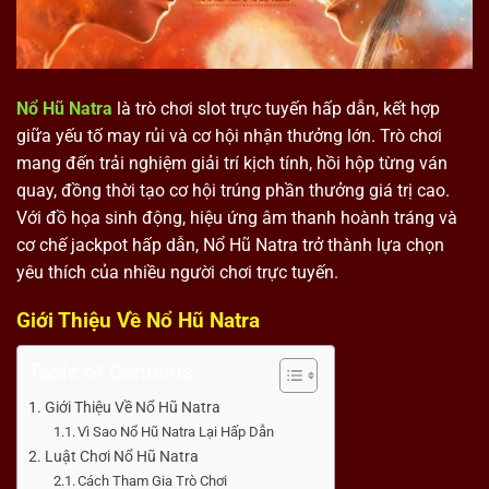
Nổ Hũ Natra
là trò chơi slot trực tuyến hấp dẫn, kết hợp
giữa yếu tố may rủi và cơ hội nhận thưởng lớn. Trò chơi
mang đến trải nghiệm giải trí kịch tính, hồi hộp từng ván
quay, đồng thời tạo cơ hội trúng phần thưởng giá trị cao.
Với đồ họa sinh động, hiệu ứng âm thanh hoành tráng và
cơ chế jackpot hấp dẫn, Nổ Hũ Natra trở thành lựa chọn
yêu thích của nhiều người chơi trực tuyến.
Giới Thiệu Về Nổ Hũ Natra
Table of Contents
Giới Thiệu Về Nổ Hũ Natra
Vì Sao Nổ Hũ Natra Lại Hấp Dẫn
Luật Chơi Nổ Hũ Natra
Cách Tham Gia Trò Chơi