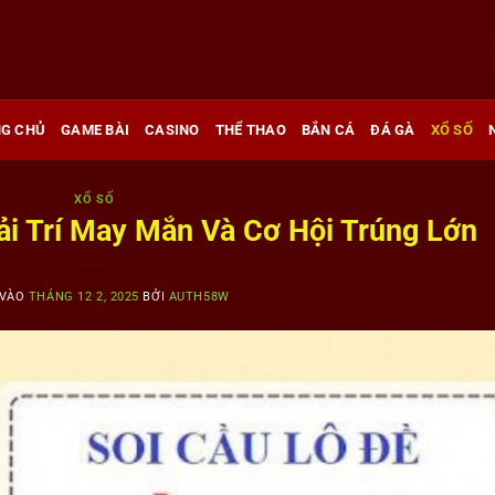
G CHỦ
GAME BÀI
CASINO
THỂ THAO
BẮN CÁ
ĐÁ GÀ
XỔ SỐ
XỔ SỐ
ải Trí May Mắn Và Cơ Hội Trúng Lớn
 VÀO
THÁNG 12 2, 2025
BỞI
AUTH58W