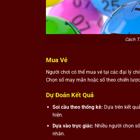
Cách T
Mua Vé
Người chơi có thể mua vé tại các đại lý c
Chọn số may mắn hoặc số theo chiến lược
Dự Đoán Kết Quả
Soi cầu theo thống kê:
Dựa trên kết qu
hiện.
Dựa vào trực giác:
Nhiều người chọn số 
nhân.