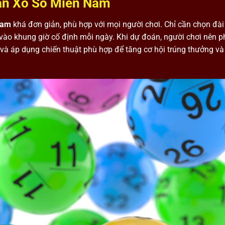
án Xổ Số Miền Nam
Nam
khá đơn giản, phù hợp với mọi người chơi. Chỉ cần chọn đà
 vào khung giờ cố định mỗi ngày. Khi dự đoán, người chơi nên 
 và áp dụng chiến thuật phù hợp để tăng cơ hội trúng thưởng và 