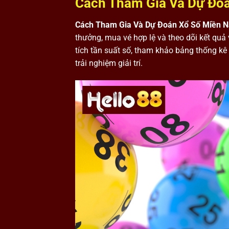
Cách Tham Gia Và Dự Đo
Cách Tham Gia Và Dự Đoán Xổ Số Miền 
thưởng, mua vé hợp lệ và theo dõi kết quả
tích tần suất số, tham khảo bảng thống kê
trải nghiệm giải trí.