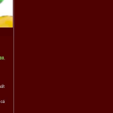
o88
.
uất
 cá