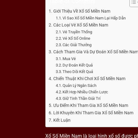
Table of Contents
Giới Thiệu Về Xổ Số Miền Nam
Vì Sao Xổ Số Miền Nam Lại Hấp Dẫn
Các Loại Vé Xổ Số Miền Nam
Vé Truyền Thống
Vé Xổ Số Online
Các Giải Thưởng
Cách Tham Gia Và Dự Đoán Xổ Số Miền Na
Mua Vé
Dự Đoán Kết Quả
Theo Dõi Kết Quả
Chiến Thuật Khi Chơi Xổ Số Miền Nam
Quản Lý Ngân Sách
Kết Hợp Nhiều Chiến Lược
Giữ Tinh Thần Giải Trí
Ưu Điểm Khi Tham Gia Xổ Số Miền Nam
Lời Khuyên Khi Tham Gia Xổ Số Miền Nam
Kết Luận
Xổ Số Miền Nam là loại hình xổ số được ph