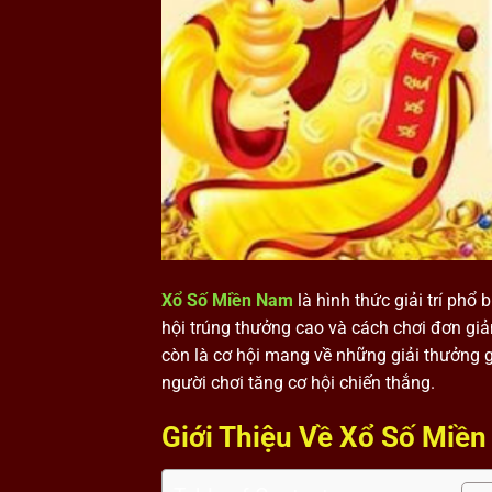
Xổ Số Miền Nam
là hình thức giải trí phổ
hội trúng thưởng cao và cách chơi đơn gi
còn là cơ hội mang về những giải thưởng giá
người chơi tăng cơ hội chiến thắng.
Giới Thiệu Về Xổ Số Miề