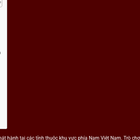
m
át hành tại các tỉnh thuộc khu vực phía Nam Việt Nam. Trò chơ